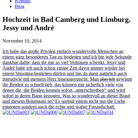
Kontakt
Blog
Hochzeit in Bad Camberg und Limburg.
Jessy und André
November 10, 2014
Ich habe das große Privileg einfach wundervolle Menschen an
einem ganz besonderen Tag zu begleiten und ich bin jede Sekunde
dankbar dafür, dass ihr mir so viel Vertrauen schenkt. Jessy und
André habe ich auch schon einige Zeit davor immer wieder bei
einem Shooting begleiten dürfen und bin da dann natürlich auch
irgendwie mit meinem Herz hineingerutscht. Man
also ich
gewinnt
die Beiden so schnell lieb, das können mir sicherlich viele von
denen die, die Beiden kennen sofort „unterschreiben“ und wird
sofort in deren Bann gezogen. Was so wundervoll an dieser Braut
und diesem Bräutigam ist? Es springt einem nicht nur die Liebe
entgegen sondern auch die echte und wahre Freundschaft.